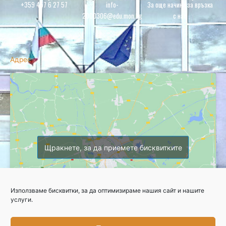
+359 457 6 27 57
info-
За още начини за връзка
2000306@edu.mon.bg
с нас
Адрес
Щракнете, за да приемете бисквитките
Използваме бисквитки, за да оптимизираме нашия сайт и нашите
услуги.