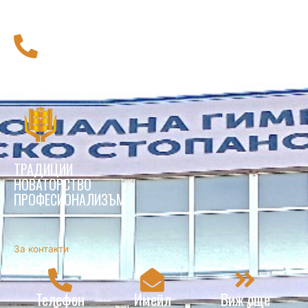
116 111
Национална телефонна линия за деца
ТРАДИЦИИ
НОВАТОРСТВО
ПРОФЕСИОНАЛИЗЪМ
За контакти
Телефон
Имейл
Виж още