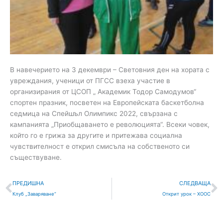
В навечерието на 3 декември – Световния ден на хората с
увреждания, ученици от ПГСС взеха участие в
организирания от ЦСОП „ Академик Тодор Самодумов“
спортен празник, посветен на Европейската баскетболна
седмица на Спейшъл Олимпикс 2022, свързана с
кампанията „Приобщаването е революцията“. Всеки човек,
който го е грижа за другите и притежава социална
чувствителност е открил смисъла на собственото си
съществуване.
Prev
С
ПРЕДИШНА
СЛЕДВАЩА
Клуб „Заваряване“
Открит урок – ХООС