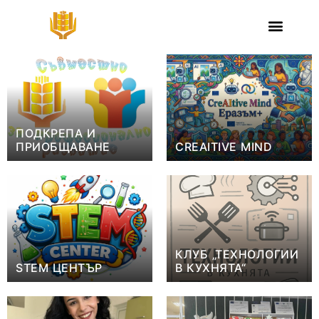
Skip
Новини от ПГСС - Нова Загора
to
Последни новини
content
ПОДКРЕПА И
ПРИОБЩАВАНЕ
CREAITIVE MIND
КЛУБ „ТЕХНОЛОГИИ
STEM ЦЕНТЪР
В КУХНЯТА“