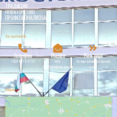
ТРАДИЦИИ
НОВАТОРСТВО
ПРОФЕСИОНАЛИЗЪМ
За контакти
Телефон
Имейл
Виж още
+359 457 6 27 57
info-
За още начини за връзка
2000306@edu.mon.bg
с нас
Адрес