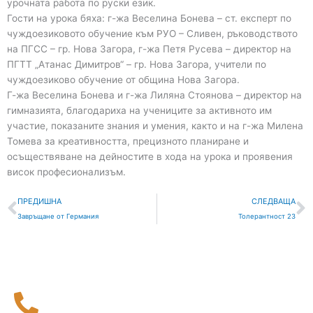
урочната работа по руски език.
Гости на урока бяха: г-жа Веселина Бонева – ст. експерт по
чуждоезиковото обучение към РУО – Сливен, ръководството
на ПГСС – гр. Нова Загора, г-жа Петя Русева – директор на
ПГТТ „Атанас Димитров“ – гр. Нова Загора, учители по
чуждоезиково обучение от община Нова Загора.
Г-жа Веселина Бонева и г-жа Лиляна Стоянова – директор на
гимназията, благодариха на учениците за активното им
участие, показаните знания и умения, както и на г-жа Милена
Томева за креативността, прецизното планиране и
осъществяване на дейностите в хода на урока и проявения
висок професионализъм.
Prev
С
ПРЕДИШНА
СЛЕДВАЩА
Завръщане от Германия
Толерантност 23