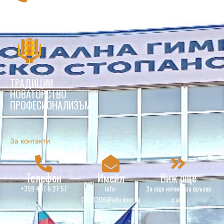
116 111
Национална телефонна линия за деца
ТРАДИЦИИ
НОВАТОРСТВО
ПРОФЕСИОНАЛИЗЪМ
За контакти
Телефон
Имейл
Виж още
+359 457 6 27 57
info-
За още начини за връзка
2000306@edu.mon.bg
с нас