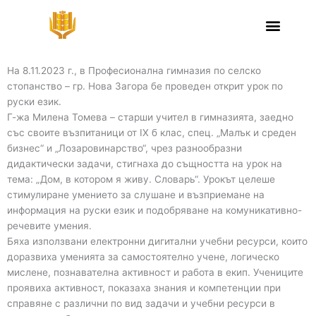
Skip
Открит урок по руски език
to
content
Открит урок по руски език в ПГСС – гр. Нова Загора
На 8.11.2023 г., в Професионална гимназия по селско
стопанство – гр. Нова Загора бе проведен открит урок по
руски език.
Г-жа Милена Томева – старши учител в гимназията, заедно
със своите възпитаници от IX б клас, спец. „Малък и среден
бизнес“ и „Лозаровинарство“, чрез разнообразни
дидактически задачи, стигнаха до същността на урок на
тема: „Дом, в котором я живу. Словарь“. Урокът целеше
стимулиране умението за слушане и възприемане на
информация на руски език и подобряване на комуникативно-
речевите умения.
Бяха използвани електронни дигитални учебни ресурси, които
доразвиха уменията за самостоятелно учене, логическо
мислене, познавателна активност и работа в екип. Учениците
проявиха активност, показаха знания и компетенции при
справяне с различни по вид задачи и учебни ресурси в