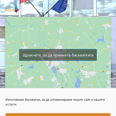
Адрес
Щракнете, за да приемете бисквитките
Използваме бисквитки, за да оптимизираме нашия сайт и нашите
Copyright © 2026 Професионална гимназия по селско стопанство
услуги.