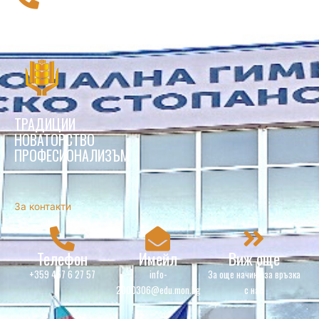
116 111
Национална телефонна линия за деца
ТРАДИЦИИ
НОВАТОРСТВО
ПРОФЕСИОНАЛИЗЪМ
За контакти
Телефон
Имейл
Виж още
+359 457 6 27 57
info-
За още начини за връзка
2000306@edu.mon.bg
с нас