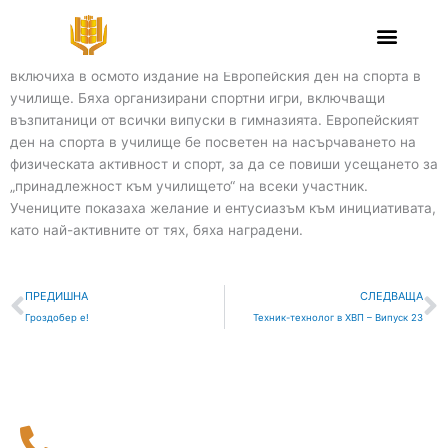
Skip
Европейски ден на спорта в ПГСС
to
content
Днес, 30.09.2022., ученици от ПГСС- гр. Нова Загора се
включиха в осмото издание на Европейския ден на спорта в
училище. Бяха организирани спортни игри, включващи
възпитаници от всички випуски в гимназията. Европейският
ден на спорта в училище бе посветен на насърчаването на
физическата активност и спорт, за да се повиши усещането за
„принадлежност към училището“ на всеки участник.
Учениците показаха желание и ентусиазъм към инициативата,
като най-активните от тях, бяха наградени.
Prev
С
ПРЕДИШНА
СЛЕДВАЩА
Гроздобер е!
Техник-технолог в ХВП – Випуск 23