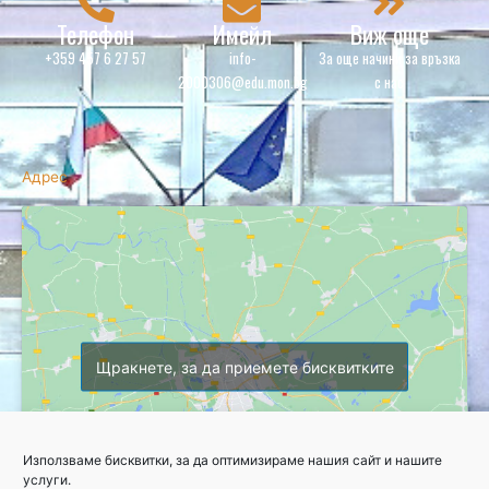
Телефон
Имейл
Виж още
+359 457 6 27 57
info-
За още начини за връзка
2000306@edu.mon.bg
с нас
Адрес
Щракнете, за да приемете бисквитките
Използваме бисквитки, за да оптимизираме нашия сайт и нашите
услуги.