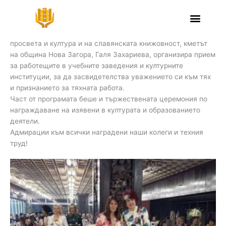
Skip
Признание за труда
to
content
В навечерието на 24 май – Денят на българската азбука,
просвета и култура и на славянската книжовност, кметът
на община Нова Загора, Галя Захариева, организира прием
за работещите в учебните заведения и културните
институции, за да засвидетелства уважението си към тях
и признанието за тяхната работа.
Част от програмата беше и тържествената церемония по
награждаване на изявени в културата и образованието
деятели.
Адмирации към всички наградени наши колеги и техния
труд!