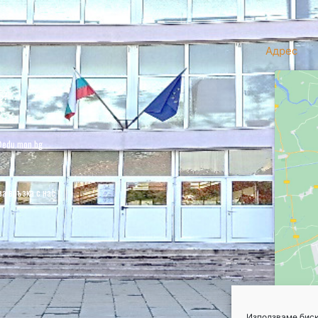
Адрес
57
edu.mon.bg
за връзка с нас
Използваме биск