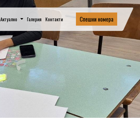
Спешни номера
Актуално
Галерия
Контакти