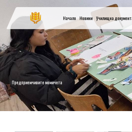
Skip
to
content
Начало
Новини
Училищна документ
Предприемчивите момичета