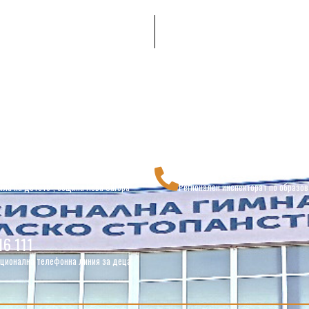
2133
044 611020
ила на детето", община Нова Загора
Регионален инспекторат по образов
16 111
ционална телефонна линия за деца