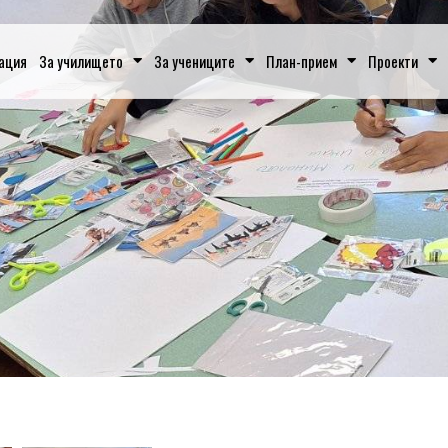
ация
За училището
За учениците
План-прием
Проекти