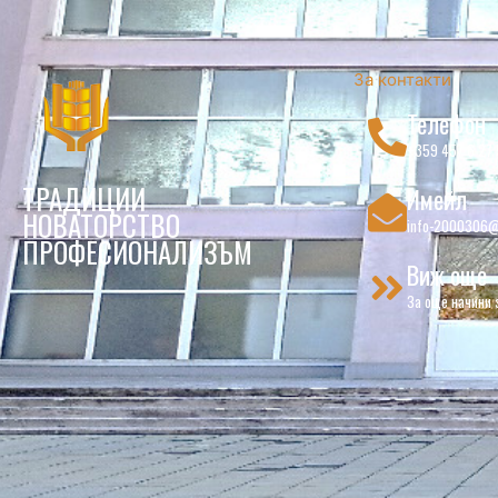
За контакти
Телефон
+359 457 6 27 
ТРАДИЦИИ
Имейл
НОВАТОРСТВО
info-2000306@
ПРОФЕСИОНАЛИЗЪМ
Виж още
За още начини 