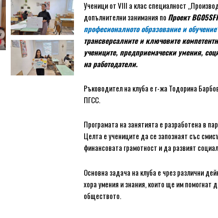
Ученици от VIII а клас специалност „Произво
допълнителни занимания по
Проект BG05SF
професионалното образование и обучение
трансверсалните и ключовите компетентн
учениците, предприемачески умения, соци
на работодатели.
Ръководител на клуба е г-жа Тодорина Барбо
ПГСС.
Програмата на занятията е разработена в па
Целта е учениците да се запознаят със смисъ
финансовата грамотност и да развият социа
Основна задача на клуба е чрез различни де
хора умения и знания, които ще им помогнат
обществото.