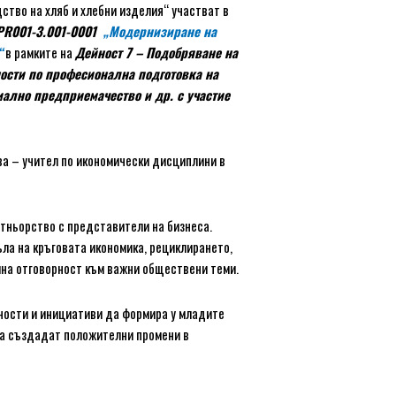
дство на хляб и хлебни изделия“ участват в
PR001-3.001-0001
„Модернизиране на
“
в рамките на
Дейност 7 – Подобряване на
ости по професионална подготовка на
ално предприемачество и др. с участие
ва – учител по икономически дисциплини в
ртньорство с представители на бизнеса.
ла на кръговата икономика, рециклирането,
лна отговорност към важни обществени теми.
йности и инициативи да формира у младите
 да създадат положителни промени в