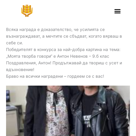
Skip
Празнуваме успехи
to
content
Празнуваме успехите, таланта и труда на нашите ученици!
Всяка награда е доказателство, че усилията се
възнаграждават, а мечтите се сбъдват, когато вярваш в
себе си.
Победителят в конкурса за най-добра картина на тема:
„Моята творба говори“ е Антон Невенов – 9.б клас
Поздравления, Антон! Продължавай да твориш с усет и
вдъхновение!
Браво на всички наградени – гордеем се с вас!