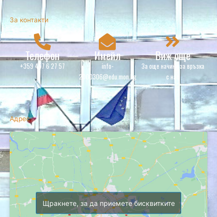
За контакти
Телефон
Имейл
Виж още
+359 457 6 27 57
info-
За още начини за връзка
2000306@edu.mon.bg
с нас
Адрес
Щракнете, за да приемете бисквитките