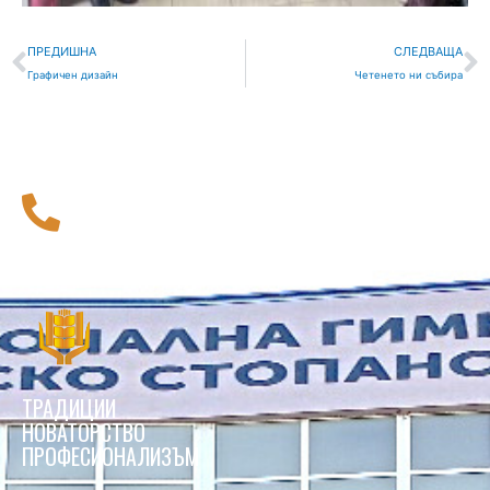
Prev
С
ПРЕДИШНА
СЛЕДВАЩА
Графичен дизайн
Четенето ни събира
116 111
Национална телефонна линия за деца
ТРАДИЦИИ
НОВАТОРСТВО
ПРОФЕСИОНАЛИЗЪМ