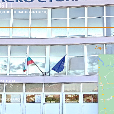
16 111
ционална телефонна линия за деца
Адрес
57
edu.mon.bg
за връзка с нас