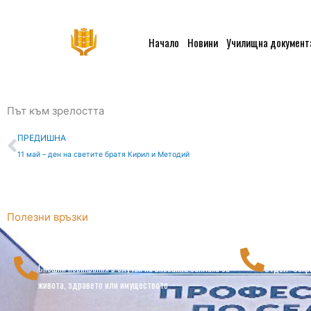
Skip
to
content
Начало
Новини
Училищна документ
Път към зрелостта
Prev
ПРЕДИШНА
11 май – ден на светите братя Кирил и Методий
Полезни връзки
112
0457 6
Спешни повиквания в случай на внезапна заплаха за
Отдел "Закр
живота, здравето или имуществото