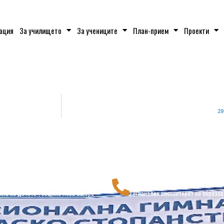
ация
За училището
За учениците
План-прием
Проекти
29
2133
044 611020
ила на детето", община Нова Загора
Регионален инспекторат по образов