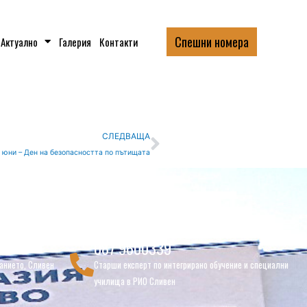
Спешни номера
Актуално
Галерия
Контакти
Следваща
СЛЕДВАЩА
 юни – Ден на безопасността по пътищата
087 9600339
анието, Сливен
Старши експерт по интегрирано обучение и специални
училища в РИО Сливен