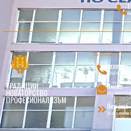
1
На
За контакти
Телефон
+359 457 6 27 
ТРАДИЦИИ
Имейл
НОВАТОРСТВО
info-2000306@
ПРОФЕСИОНАЛИЗЪМ
Виж още
За още начини 