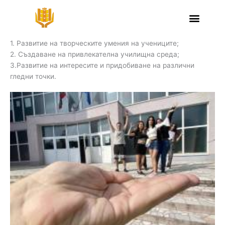
Skip
Клуб „Фото свят“
to
content
Цели:
1. Развитие на творческите умения на учениците;
2. Създаване на привлекателна училищна среда;
3.Развитие на интересите и придобиване на различни
гледни точки.