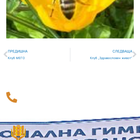
Prev
С
ПРЕДИШНА
СЛЕДВАЩА
Клуб МЕГО
Клуб „Здравословен живот“
116 111
Национална телефонна линия за деца