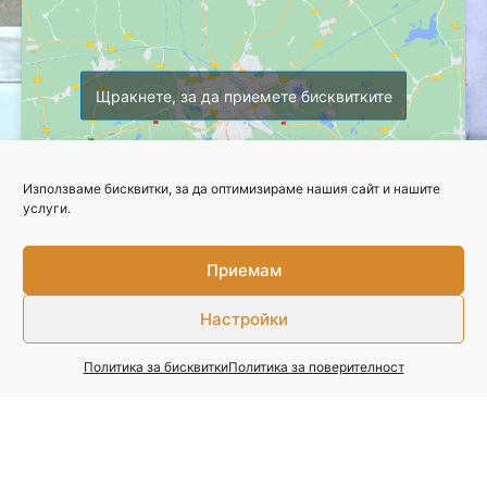
Щракнете, за да приемете бисквитките
Използваме бисквитки, за да оптимизираме нашия сайт и нашите
услуги.
Приемам
Copyright © 2026 Професионална гимназия по селско стопанство
Настройки
Свържете се с нас
Политика за поверителност
Политика за бисквитки
Политика за поверителност
Изработка на уебсайт
–
WebsiteBuilderBG