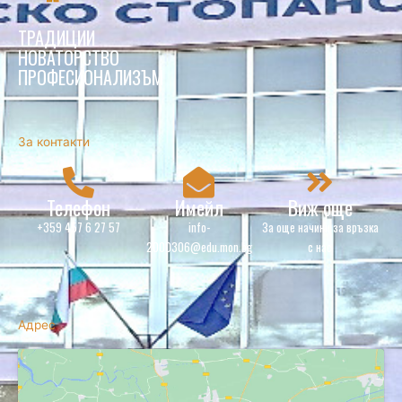
ТРАДИЦИИ
НОВАТОРСТВО
ПРОФЕСИОНАЛИЗЪМ
За контакти
Телефон
Имейл
Виж още
+359 457 6 27 57
info-
За още начини за връзка
2000306@edu.mon.bg
с нас
Адрес