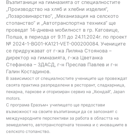
Възпитаници на гимназията от специалностите
„Производство на хляб и хлебни изделия“,
„Лозаровинарство“, „Механизация на селското
стопанство“ и „Автотранспортна техника“ ще
проведат 14-дневна мобилност в гр. Катовице,
Полша, в периода от 9.11 до 24.11.2024г. по проект
№ 2024-1-BG01-KA121-VET-000200084. Учениците
се придружават от г-жа Лиляна Стоянова –
директор на гимназията, г-жа Цветанка
Стефанова – ЗДАСД, г-н Преслав Павлев и г-н
Галин Костадинов.
В зависимост от специалностите учениците ще провеждат
своята практика разпределени в ресторант, сладкарница,
пекарна, паркове и оторизиран сервиз на „Хюндай“, Japan
motors.
С програма Еразъм+ училището ще предостави
възможност на своите възпитаници да се запознаят с
международните перспективи за работа в областта на
земеделието, автотранспортната техника и с иновациите в
селското стопанство.