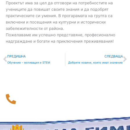
Проектът има за цел да отговори на потребностите на
учениците да повишат своите знания и да подобрят
практическите си умения. В прогарамата на групта са
включени и посещения на културни и исторически
забележителности от района.
Пожелаваме им успешно представяне, професионално
надграждане и богати на приключения преживявания!
Prev
С
ПРЕДИШНА
СЛЕДВАЩА
Обучение – мотивация и STEM
Добрите новини, които имат значение
116 111
Национална телефонна линия за деца