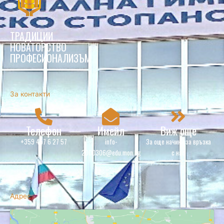
ТРАДИЦИИ
НОВАТОРСТВО
ПРОФЕСИОНАЛИЗЪМ
За контакти
Телефон
Имейл
Виж още
+359 457 6 27 57
info-
За още начини за връзка
2000306@edu.mon.bg
с нас
Адрес