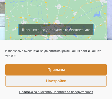
Щракнете, за да приемете бисквитките
Използваме бисквитки, за да оптимизираме нашия сайт и нашите
услуги.
Приемам
Copyright © 2026 Професионална гимназия по селско стопанство
Настройки
Свържете се с нас
Политика за поверителност
Политика за бисквитки
Политика за поверителност
Изработка на уебсайт
–
WebsiteBuilderBG