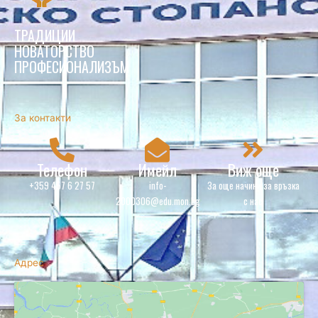
ТРАДИЦИИ
НОВАТОРСТВО
ПРОФЕСИОНАЛИЗЪМ
За контакти
Телефон
Имейл
Виж още
+359 457 6 27 57
info-
За още начини за връзка
2000306@edu.mon.bg
с нас
Адрес