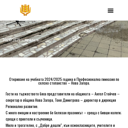
Skip
to
content
2024/2025 – началото
Откриване на учебната 2024/2025 година в Професионална гимназия по
селско стопанство – Нова Загора.
Гости на тържеството бяха представители на общината – Ангел Стойчев –
секретар в община Нова Загора, Тоня Димитрова – директор в дирекция
Регионално развитие.
С много емоции и настроение бе белязан празникът – среща с бивши колеги;
срещи с приятели и съученици.
Мило и трогателно, с „Добре дошли“, към осмокласниците, учителите и