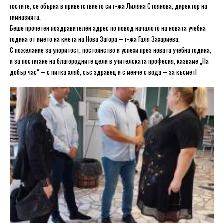
гостите, се обърна в приветствието си г-жа Лиляна Стоянова, директор на
гимназията.
Беше прочетен поздравителен адрес по повод началото на новата учебна
година от името на кмета на Нова Загора – г-жа Галя Захариева.
С пожелание за упоритост, постоянство и успехи през новата учебна година,
и за постигане на благородните цели в учителската професия, казваме „На
добър час“ – с питка хляб, със здравец и с менче с вода – за късмет!